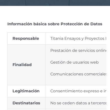
ENGL
Información básica sobre Protección de Datos
Responsable
Titania Ensayos y Proyectos In
Prestación de servicios online
Gestión de usuarios web
Finalidad
Comunicaciones comerciales re
Legitimación
Consentimiento expreso e int
Destinatarios
No se ceden datos a terceros, 