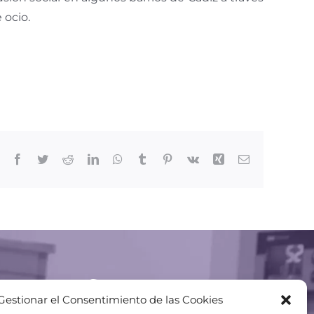
 ocio.
Facebook
Twitter
Reddit
LinkedIn
WhatsApp
Tumblr
Pinterest
Vk
Xing
Correo
electrónico
Gestionar el Consentimiento de las Cookies