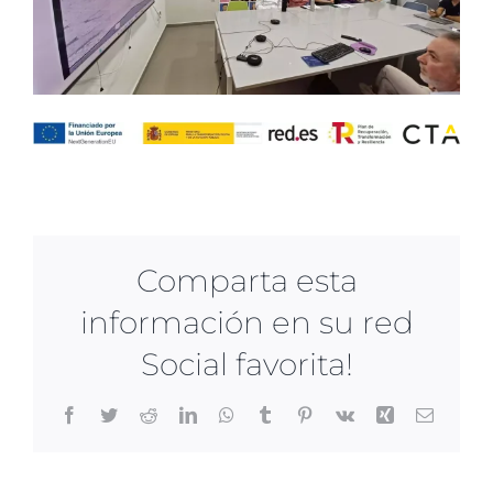
Comparta esta
información en su red
Social favorita!
Facebook
Twitter
Reddit
LinkedIn
WhatsApp
Tumblr
Pinterest
Vk
Xing
Correo
electrón