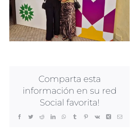
Comparta esta
información en su red
Social favorita!
Facebook
Twitter
Reddit
LinkedIn
WhatsApp
Tumblr
Pinterest
Vk
Xing
Correo
electrón